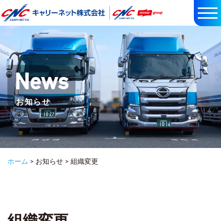
t
o
g
g
l
News
e
n
お知らせ
a
v
i
g
a
ホーム
> お知らせ > 組織変更
t
i
o
n
組織変更